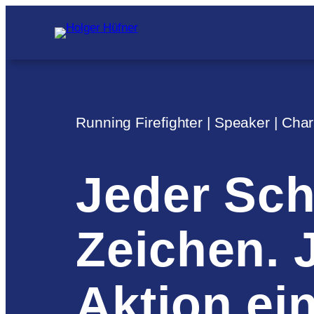
Zum
Inhalt
springen
Running Firefighter | Speaker | Char
Jeder Schr
Zeichen. 
Aktion ein