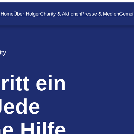
Home
Über Holger
Charity & Aktionen
Presse & Medien
Gemei
ity
itt ein
Jede
e Hilfe.